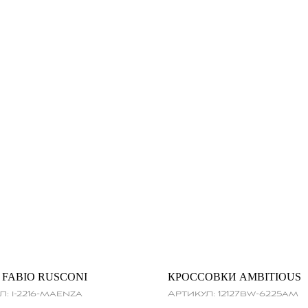
 FABIO RUSCONI
КРОССОВКИ AMBITIOUS
л:
i-2216-maenza
Артикул:
12127bw-6225am