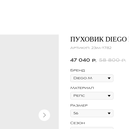
ПУХОВИК DIEGO
Артикул:
23im-t782
47 040
58 800
р.
р.
Бренд
Материал
Размер
Сезон