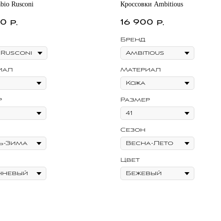
bio Rusconi
Кроссовки Ambitious
00
16 900
р.
р.
Бренд
иал
Материал
р
Размер
Сезон
Цвет