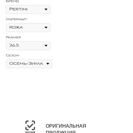
Бренд
Бр
Материал
Ма
Размер
Ра
Сезон
Се
Цв
ОРИГИНАЛЬНАЯ
ПРОДУКЦИЯ