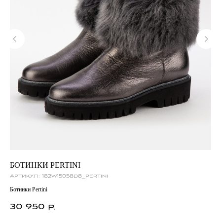
БОТИНКИ PERTINI
Б
Артикул:
182w15058d8_pertini
Ар
Ботинки Pertini
Бос
30 950
1
р.