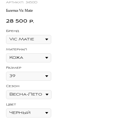
Артикул:
3450D
Ар
Балетки Vic Matie
Бос
28 500
8
р.
Бренд
Бр
Материал
Ма
Размер
Ра
Сезон
Се
Цвет
Цв