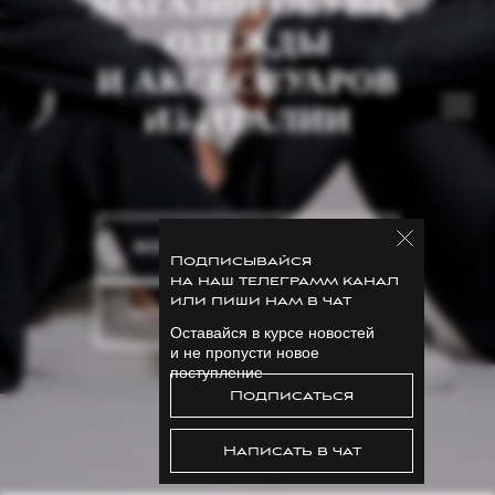
МАГАЗИН ОБУВИ,
ОДЕЖДЫ
И АКСЕССУАРОВ
ИЗ ИТАЛИИ
ЖЕНСКАЯ КОЛЛЕКЦИЯ
Подписывайся
на наш телеграмм канал
или пиши нам в чат
МУЖСКАЯ КОЛЛЕКЦИЯ
Оставайся в курсе новостей
и не пропусти новое
поступление
Подписаться
Написать в чат