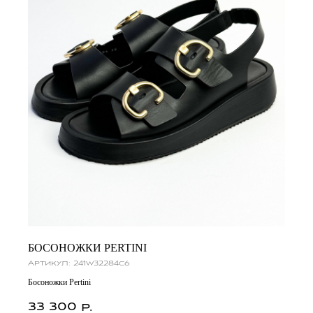
БОСОНОЖКИ PERTINI
Артикул:
241w32284c6
Босоножки Pertini
33 300
р.