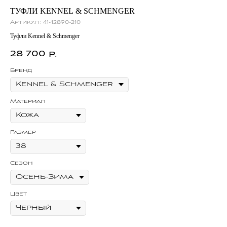
ТУФЛИ KENNEL & SCHMENGER
БО
Артикул:
41-12890-210
Ар
Туфли Kennel & Schmenger
Бот
28 700
3
р.
Бренд
Бр
Материал
Ма
Размер
Ра
Сезон
Се
Цвет
Цв