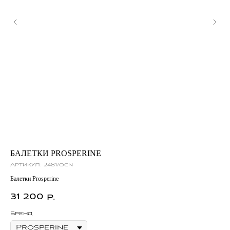
БАЛЕТКИ PROSPERINE
СА
Артикул:
2481/ocn
Ар
Балетки Prosperine
Саб
31 200
3
р.
Бренд
Бр