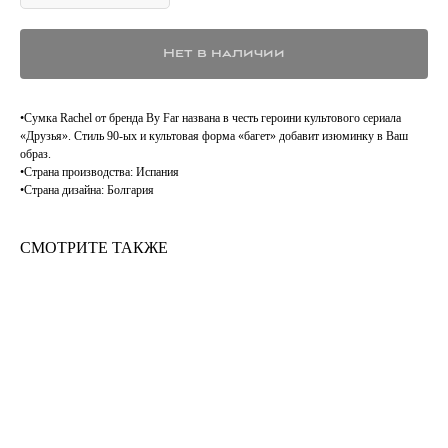
Нет в наличии
•Сумка Rachel от бренда By Far названа в честь героини культового сериала
«Друзья». Стиль 90-ых и культовая форма «багет» добавит изюминку в Ваш
образ.
•Страна производства: Испания
•Страна дизайна: Болгария
СМОТРИТЕ ТАКЖЕ