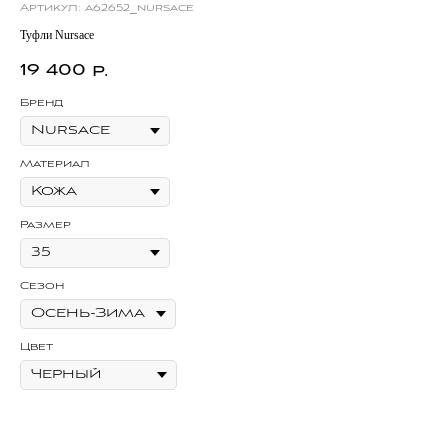
Артикул:
a62652_nursace
Ар
Туфли Nursace
Бал
19 400
1
р.
Бренд
Бр
Материал
Ма
Размер
Ра
Сезон
Се
Цвет
Цв