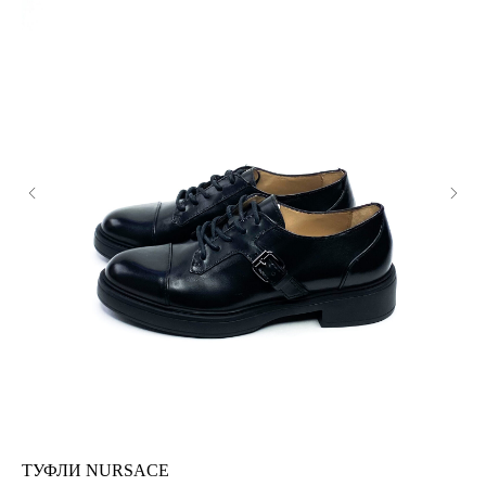
ТУФЛИ NURSACE
БА