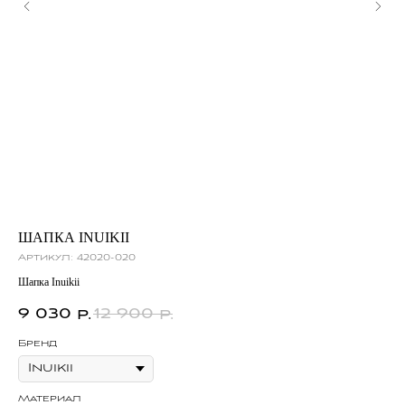
ШАПКА INUIKII
БО
Артикул:
42020-020
Ар
Шапка Inuikii
Бот
9 030
12 900
1
р.
р.
Бренд
Бр
Материал
Ма