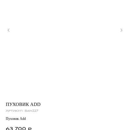
ПУХОВИК ADD
К
Артикул:
8aw227
Ар
Пуховик Add
Кро
63 700
1
р.