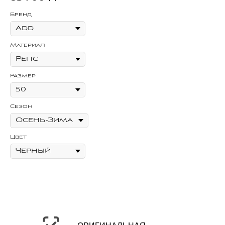
Бренд
Бр
Материал
Ма
Размер
Ра
Сезон
Се
Цвет
Цв