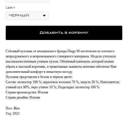
Цвет
Добавить в корзину
Стёганый пуховик от итальянского бренда Diego M изготовлен из плотного
непродуваемого и непромокаемого глянцевого материала. Модель утеплили
высококачественным утиным пухом. Объёмный капюшон, который можно
убрать в высокий воротник, и трикотажные манжеты-митенки обеспечат Вам
дополнительный комфорт в ненастную погоду.
Пуховик представлен в белом и чёрном цвете.
Состав: полиэстер 100 %; акриловое волокно 70 %, шерсть 30 %; Наполнитель:
утиный пух 90%, перо утиное 10 %; Подкладка: полиэстер 100 %
Страна производства: Италия
Страна дизайна: Италия
Пол: Жен
Год: 2023