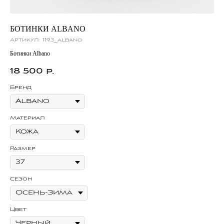
БОТИНКИ ALBANO
СУ
Артикул:
1193_albano
Ар
Ботинки Albano
Сум
18 500
2
р.
Бренд
Бр
Материал
Ма
Размер
Се
Сезон
Цв
Цвет