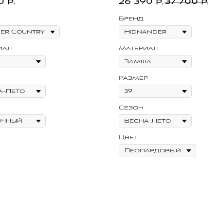
0
26 390
37 700
р.
р.
р.
Бренд
иал
Материал
Размер
Сезон
Цвет