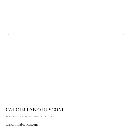
САПОГИ FABIO RUSCONI
Б
Артикул:
i-nydia-nataly
Ар
Сапоги Fabio Rusconi
Бал