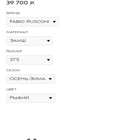
39 700
2
р.
Бренд
Бр
Материал
Ма
Размер
Ра
Сезон
Се
Цвет
Цв