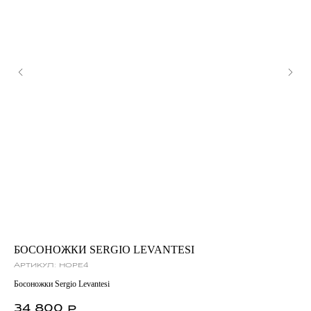
БОСОНОЖКИ SERGIO LEVANTESI
С
Артикул:
hope4
Ар
Босоножки Sergio Levantesi
Сум
34 800
1
р.