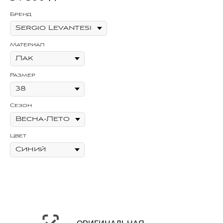
Бренд
Бр
Материал
Ма
Размер
Се
Сезон
Цв
Цвет