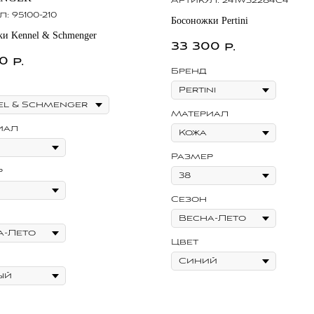
Артикул:
241w32284c4
л:
95100-210
Босоножки Pertini
и Kennel & Schmenger
33 300
р.
00
р.
Бренд
Материал
иал
Размер
р
Сезон
Цвет