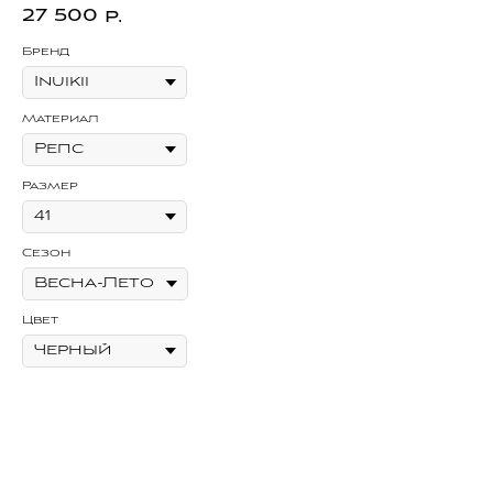
27 500
4
р.
Бренд
Бр
Материал
Ма
Размер
Се
Сезон
Цв
Цвет