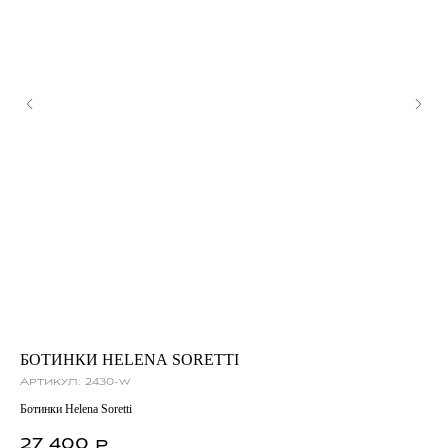
БОТИНКИ HELENA SORETTI
БА
Артикул:
2430-w
Ар
Ботинки Helena Soretti
Бал
27 400
31
р.