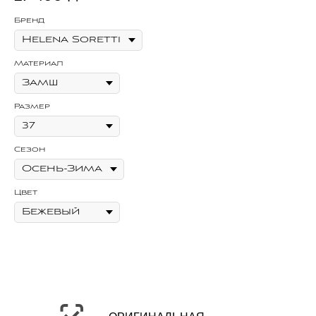
Бренд
Бр
Материал
Ма
Размер
Ра
Сезон
Се
Цвет
Цв