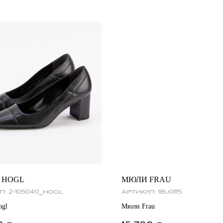
 HOGL
МЮЛИ FRAU
л:
2-105040_hogl
Артикул:
18u0115
ogl
Мюли Frau