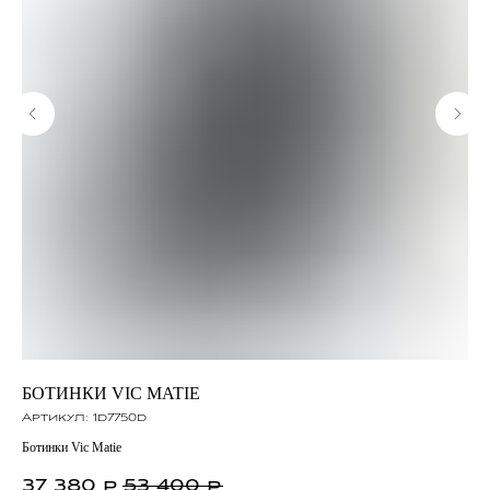
БОТИНКИ VIC MATIE
К
Артикул:
1d7750d
Ар
Ботинки Vic Matie
Кро
37 380
53 400
3
р.
р.