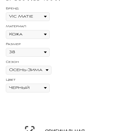
Бренд
Бр
Материал
Ма
Размер
Ра
Сезон
Се
Цвет
Цв