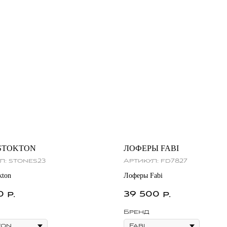
STOKTON
ЛОФЕРЫ FABI
л:
stones23
Артикул:
fd7827
kton
Лоферы Fabi
0
39 500
р.
р.
Бренд