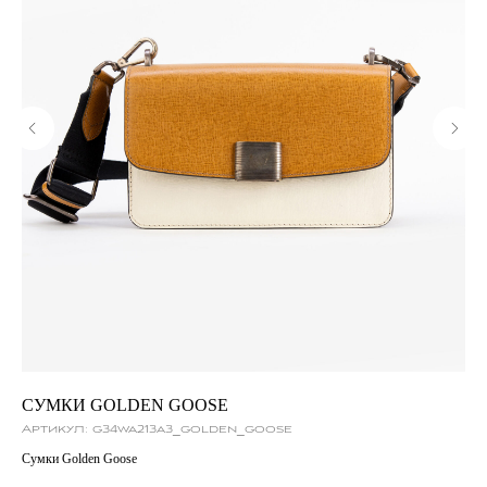
СУМКИ GOLDEN GOOSE
С
Артикул:
g34wa213a3_golden_goose
Ар
Сумки Golden Goose
Сум