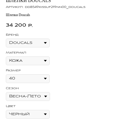
ШЛЕПКИ DOUCALS
К
Артикул:
dd8549kissuf219nn00_doucals
Ар
Шлепки Doucals
Каз
34 200
3
р.
Бренд
Бр
Материал
Ма
Размер
Ра
Сезон
Се
Цвет
Цв