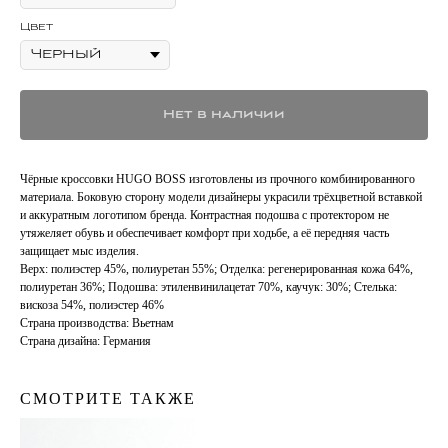
Цвет
Нет в наличии
Чёрные кроссовки HUGO BOSS изготовлены из прочного комбинированного
материала. Боковую сторону модели дизайнеры украсили трёхцветной вставкой
и аккуратным логотипом бренда. Контрастная подошва с протектором не
утяжеляет обувь и обеспечивает комфорт при ходьбе, а её передняя часть
защищает мыс изделия.
Верх: полиэстер 45%, полиуретан 55%; Отделка: регенерированная кожа 64%,
полиуретан 36%; Подошва: этиленвинилацетат 70%, каучук: 30%; Стелька:
вискоза 54%, полиэстер 46%
Страна производства: Вьетнам
Страна дизайна: Германия
СМОТРИТЕ ТАКЖЕ