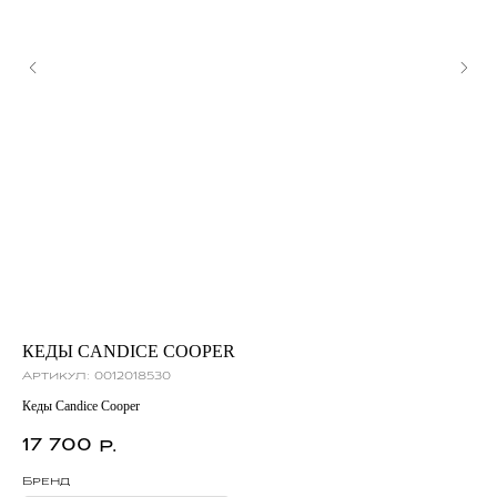
КЕДЫ CANDICE COOPER
С
Артикул:
0012018530
Ар
Кеды Candice Cooper
Сум
17 700
3
р.
Бренд
Бр