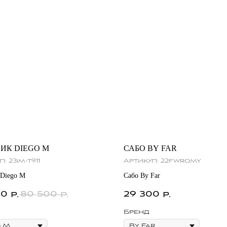
ИК DIEGO M
САБО BY FAR
л:
23im-t911
Артикул:
22fwromy
 Diego M
Сабо By Far
00
80 500
29 300
р.
р.
р.
Бренд