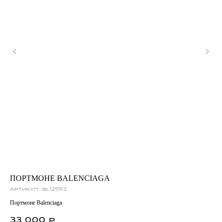
ПОРТМОНЕ BALENCIAGA
БО
Артикул:
bl121193
Ар
Портмоне Balenciaga
Бот
33 000
3
р.