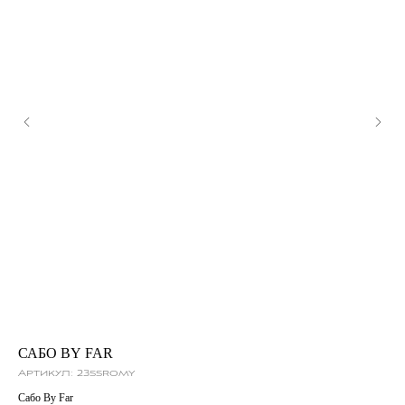
САБО BY FAR
Л
Артикул:
23ssromy
Ар
Сабо By Far
Лоф