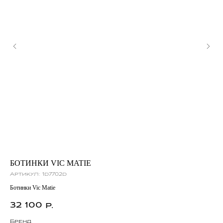
БОТИНКИ VIC MATIE
КЕ
Артикул:
1d7702d
Ар
Ботинки Vic Matie
Кед
32 100
2
р.
Бренд
Бр