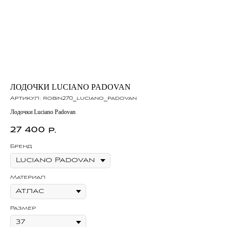
ЛОДОЧКИ LUCIANO PADOVAN
К
Артикул:
robin270_luciano_padovan
Ар
Лодочки Luciano Padovan
Клю
27 400
3
р.
Бренд
Бр
Материал
Ма
Размер
Се