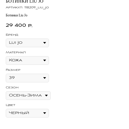
БОТИНКИ LIU JO
М
Артикул:
118209_liu_jo
Ар
Ботинки Liu Jo
Мюл
29 400
3
р.
Бренд
Бр
Материал
Ма
Размер
Ра
Сезон
Се
Цвет
Цв