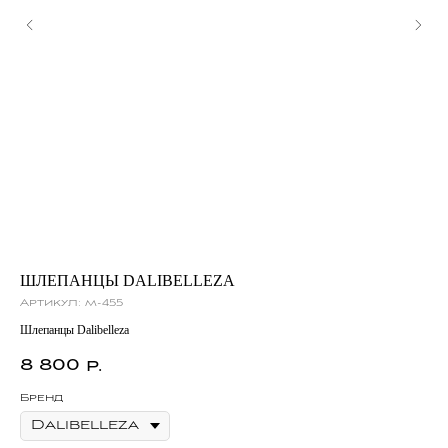
ШЛЕПАНЦЫ DALIBELLEZA
Л
Артикул:
m-455
Ар
Шлепанцы Dalibelleza
Лоф
8 800
2
р.
Бренд
Бр