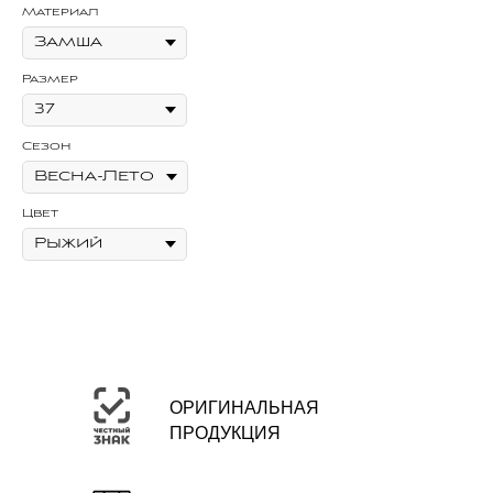
Материал
Ма
Размер
Ра
Сезон
Се
Цвет
Цв
ОРИГИНАЛЬНАЯ
ПРОДУКЦИЯ