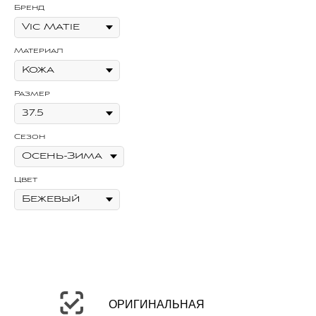
Бренд
Бр
Материал
Ма
Размер
Се
Сезон
Цв
Цвет
ОРИГИНАЛЬНАЯ