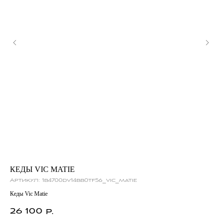
КЕДЫ VIC MATIE
С
Артикул:
1b4700dv14bb0tf56_vic_matie
Ар
Кеды Vic Matie
Сум
26 100
3
р.