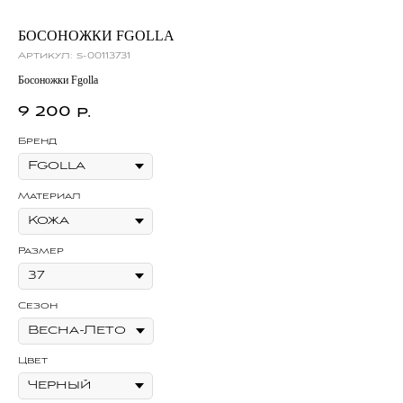
БОСОНОЖКИ FGOLLA
КА
Артикул:
s-00113731
Ар
Босоножки Fgolla
Кар
9 200
4
р.
Бренд
Бр
Материал
Ма
Размер
Се
Сезон
Цв
Цвет