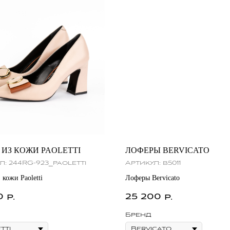
 ИЗ КОЖИ PAOLETTI
ЛОФЕРЫ BERVICATO
л:
244RG-923_paoletti
Артикул:
b5011
 кожи Paoletti
Лоферы Bervicato
0
25 200
р.
р.
Бренд