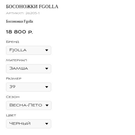
БОСОНОЖКИ FGOLLA
КА
Артикул:
26205-1
Ар
Босоножки Fgolla
Каз
18 800
3
р.
Бренд
Бр
Материал
Ма
Размер
Ра
Сезон
Се
Цвет
Цв