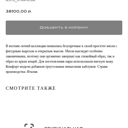
a5172_strategia
38100,00
р.
Добавить в корзину
В весенне-летней коллекции появились безупречные в своей простоте мюли с
фигурным вырезом и открытым мысом. Мюли выглядят особенно
лаконичными, поэтому они органично завершат как спокойный образ, так и
образ из ярких вещей. Для изготовления пары использовали мягкую кожу.
Комфорт модели добавили треугольным невысоким каблуком. Страна
производства: Италия.
СМОТРИТЕ ТАКЖЕ