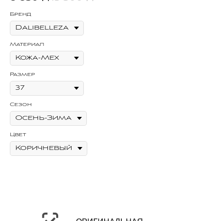
Бренд
Бр
Материал
Ма
Размер
Ра
Сезон
Се
Цвет
Цв