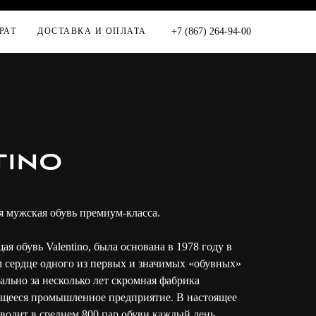
РАТ
ДОСТАВКА И ОПЛАТА
+7 (867) 264-94-00
tino
ая мужская обувь премиум-класса.
 обувь Valentino, была основана в 1978 году в
 сердце одного из первых и значимых «обувных»
ально за несколько лет скромная фабрика
ющееся промышленное предприятие. В настоящее
водит в среднем 800 пар обуви каждый день,