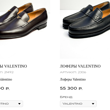
Ы VALENTINO
ЛОФЕРЫ VALENTINO
л:
21492
Артикул:
2306
alentino
Лоферы Valentino
00
55 300
р.
р.
Бренд