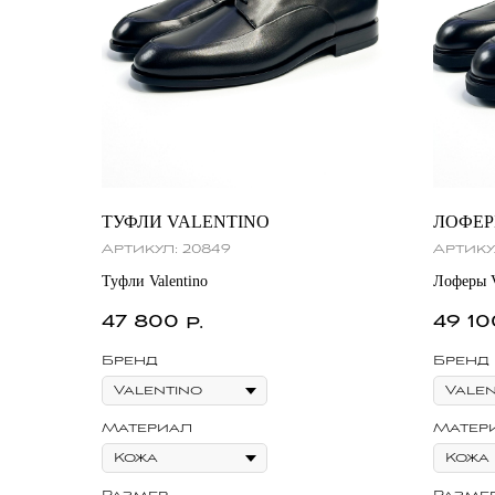
ТУФЛИ VALENTINO
ЛОФЕР
Артикул:
20849
Артику
Туфли Valentino
Лоферы V
47 800
49 10
р.
Бренд
Бренд
Материал
Матер