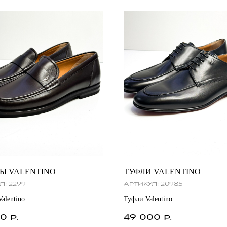
Ы VALENTINO
ТУФЛИ VALENTINO
л:
2299
Артикул:
20985
alentino
Туфли Valentino
00
49 000
р.
р.