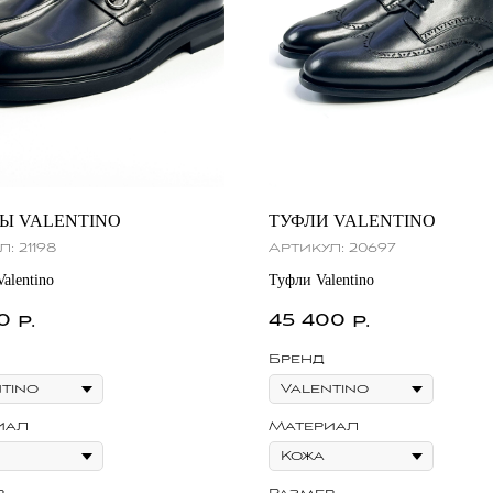
Ы VALENTINO
ТУФЛИ VALENTINO
л:
21198
Артикул:
20697
alentino
Туфли Valentino
0
45 400
р.
р.
Бренд
иал
Материал