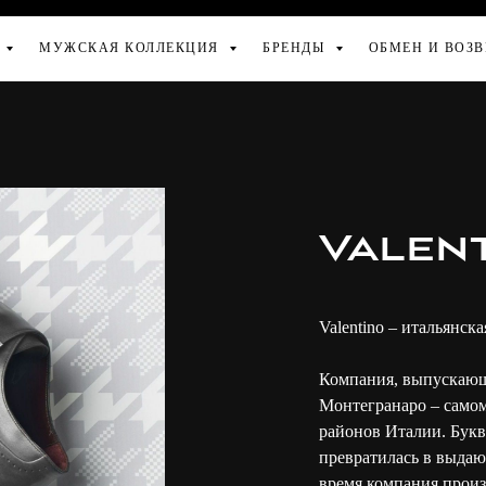
Я
МУЖСКАЯ КОЛЛЕКЦИЯ
БРЕНДЫ
ОБМЕН И ВОЗВ
Valen
Valentino – итальянск
Компания, выпускающая
Монтегранаро –
самом
районов Италии. Букв
превратилась в выда
время компания произ