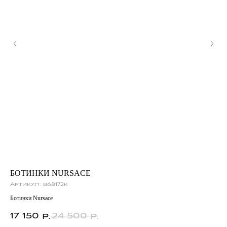
БОТИНКИ NURSACE
ТУ
Артикул:
b68172k
Ар
Ботинки Nursace
Туф
17 150
24 500
15
р.
р.