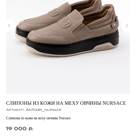
СЛИПОНЫ ИЗ КОЖИ НА МЕХУ ОВЧИНЫ NURSACE
К
Артикул:
A67024K_nursace
Ар
Слипоны из кожи на меху овчины Nursace
Кро
19 000
1
р.